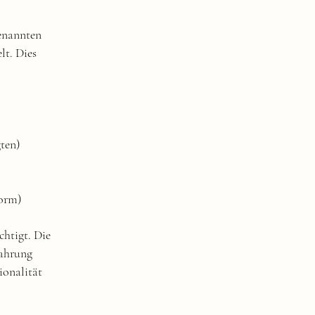
genannten
lt. Dies
gten)
Form)
chtigt. Die
Wahrung
ionalität