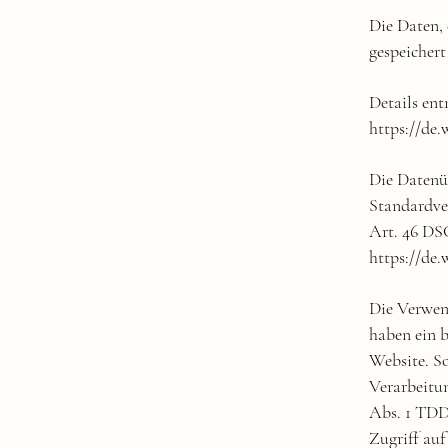
Die Daten, 
gespeichert
Details en
https://de
Die Datenü
Standardve
Art. 46 DSG
https://de
Die Verwen
haben ein b
Website. So
Verarbeitun
Abs. 1 TDD
Zugriff auf