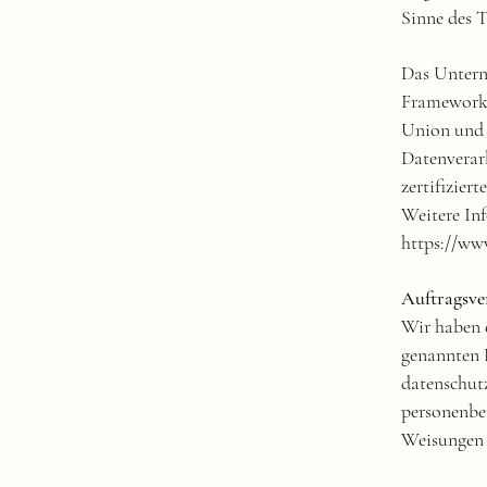
Sinne des T
Das Untern
Framework“
Union und 
Datenverar
zertifizier
Weitere In
https://ww
Auftragsve
Wir haben 
genannten D
datenschutz
personenbe
Weisungen 