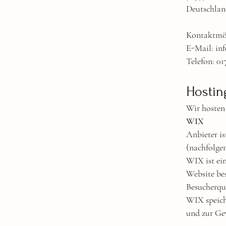
Deutschla
Kontaktmög
E-Mail:
in
Telefon: 01
Hostin
Wir hosten 
WIX
Anbieter is
(nachfolge
WIX ist ei
Website be
Besucherque
WIX speiche
und zur Gew