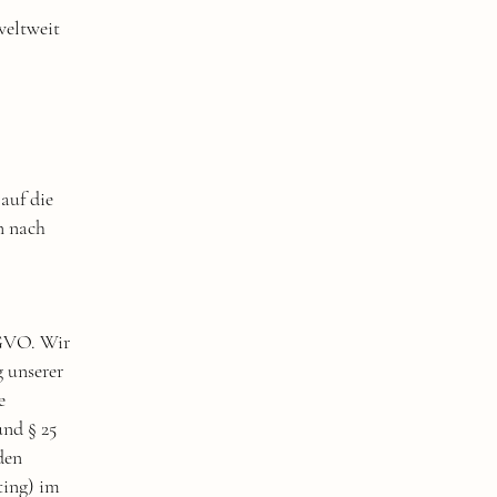
weltweit
auf die
n nach
SGVO. Wir
g unserer
e
und § 25
den
ting) im