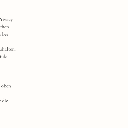
Privacy
schen
 bei
uhalten.
ink:
s oben
r die