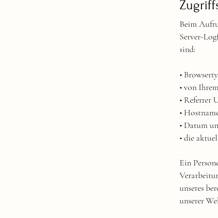
Zugriff
Beim Aufru
Server-Logf
sind:
• Browsert
• von Ihre
• Referrer
• Hostname
• Datum un
• die aktue
Ein Persone
Verarbeitu
unseres ber
unserer Web