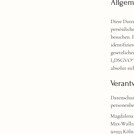
Allgem
Diese Date
persönlich
besuchen. 
identifizie
gesetzlich
(„DSGVO“),
absolut sich
Verantw
Datenschut
personenbe
Magdalen
Max-Wallra
50933 Köln