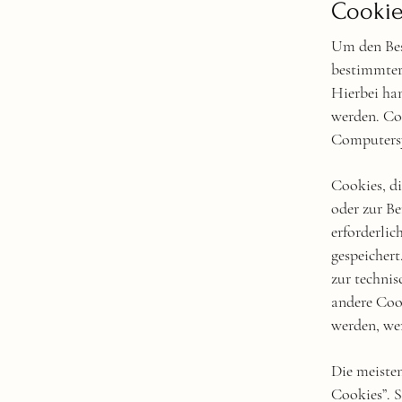
Cookie
Um den Bes
bestimmter
Hierbei han
werden. Co
Computersy
Cookies, d
oder zur B
erforderlic
gespeichert
zur technis
andere Cook
werden, wer
Die meiste
Cookies”. 