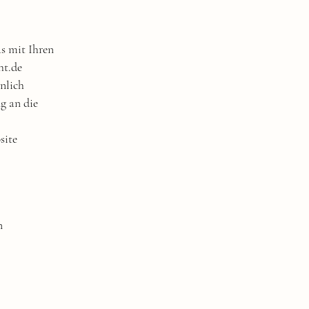
s mit Ihren
ht.de
nlich
g an die
site
n